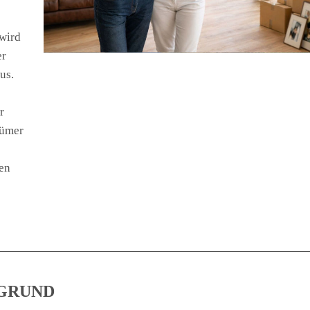
wird
er
us.
r
tümer
ten
GRUND