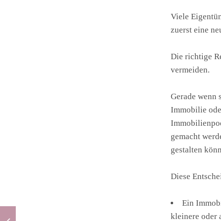
Viele Eigentü
zuerst eine n
Die richtige R
vermeiden.
Gerade wenn s
Immobilie oder
Immobilienpodc
gemacht werde
gestalten kön
Diese Entschei
Ein Immobi
kleinere oder