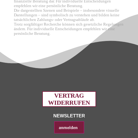
finanzielle Beratung dar. Für individuelle Entscheidungen
empfehlen wir eine persönliche Beratung.
Die dargestellten Szenen und Beispiele – insbesondere visuelle
Darstellungen – sind symbolisch zu verstehen und bilden keine
tatsächlichen Zahlungs- oder Vertragsabläufe ab.
Trotz sorgfältiger Recherche können sich gesetzliche Regelungen
ändern. Für individuelle Entscheidungen empfehlen wir eine
persönliche Beratung.
VERTRAG
WIDERRUFEN
NEWSLETTER