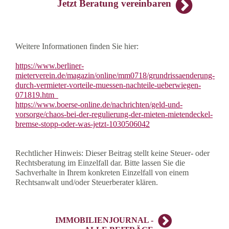
Jetzt Beratung vereinbaren
Weitere Informationen finden Sie hier:
https://www.berliner-
mieterverein.de/magazin/online/mm0718/grundrissaenderung-
durch-vermieter-vorteile-muessen-nachteile-ueberwiegen-
071819.htm
https://www.boerse-online.de/nachrichten/geld-und-
vorsorge/chaos-bei-der-regulierung-der-mieten-mietendeckel-
bremse-stopp-oder-was-jetzt-1030506042
Rechtlicher Hinweis: Dieser Beitrag stellt keine Steuer- oder
Rechtsberatung im Einzelfall dar. Bitte lassen Sie die
Sachverhalte in Ihrem konkreten Einzelfall von einem
Rechtsanwalt und/oder Steuerberater klären.
IMMOBILIENJOURNAL -