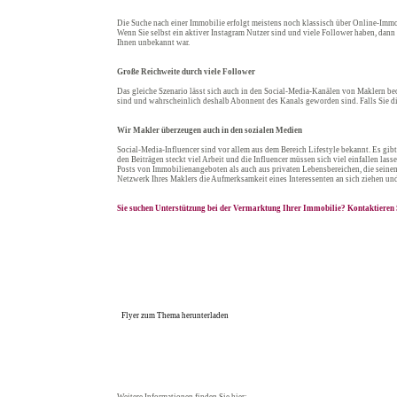
Die Suche nach einer Immobilie erfolgt meistens noch klassisch über Online-Immo
Wenn Sie selbst ein aktiver Instagram Nutzer sind und viele Follower haben, dann
Ihnen unbekannt war.
Große Reichweite durch viele Follower
Das gleiche Szenario lässt sich auch in den Social-Media-Kanälen von Maklern beob
sind und wahrscheinlich deshalb Abonnent des Kanals geworden sind. Falls Sie die
Wir Makler überzeugen auch in den sozialen Medien
Social-Media-Influencer sind vor allem aus dem Bereich Lifestyle bekannt. Es gib
den Beiträgen steckt viel Arbeit und die Influencer müssen sich viel einfallen l
Posts von Immobilienangeboten als auch aus privaten Lebensbereichen, die seinen 
Netzwerk Ihres Maklers die Aufmerksamkeit eines Interessenten an sich ziehen un
Sie suchen Unterstützung bei der Vermarktung Ihrer Immobilie? Kontaktieren S
Flyer zum Thema herunterladen
Weitere Informationen finden Sie hier: