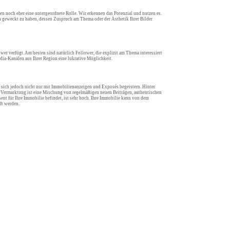
n noch eher eine untergeordnete Rolle. Wir erkennen das Potenzial und nutzen es.
en geweckt zu haben, dessen Zuspruch am Thema oder der Ästhetik Ihrer Bilder
wer verfügt. Am besten sind natürlich Follower, die explizit am Thema interessiert
dia-Kanälen aus Ihrer Region eine lukrative Möglichkeit.
n sich jedoch nicht nur mit Immobilienanzeigen und Exposés begeistern. Hinter
che Vermarktung ist eine Mischung von regelmäßigen neuen Beiträgen, authentischen
ent für Ihre Immobilie befindet, ist sehr hoch. Ihre Immobilie kann von dem
ft werden.