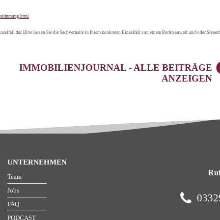
zustimmung.html
nzelfall dar. Bitte lassen Sie die Sachverhalte in Ihrem konkreten Einzelfall von einem Rechtsanwalt und/oder Steuerb
IMMOBILIENJOURNAL - ALLE BEITRÄGE
ANZEIGEN
UNTERNEHMEN
Ruf
Team
Jobs
0332
FAQ
PODCAST