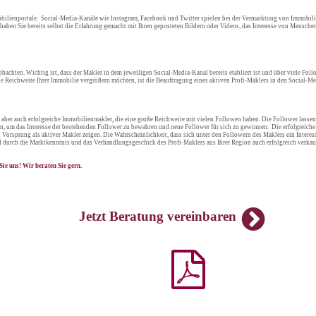
bilienportale. Social-Media-Kanäle wie Instagram, Facebook und Twitter spielen bei der Vermarktung von Immobilie
 haben Sie bereits selbst die Erfahrung gemacht mit Ihren geposteten Bildern oder Videos, das Interesse von Mensch
achten. Wichtig ist, dass der Makler in dem jeweiligen Social-Media-Kanal bereits etabliert ist und über viele Follo
 Reichweite Ihrer Immobilie vergrößern möchten, ist die Beauftragung eines aktiven Profi-Maklers in den Social-Me
t aber auch erfolgreiche Immobilienmakler, die eine große Reichweite mit vielen Followen haben. Die Follower lasse
assen, um das Interesse der bestehenden Follower zu bewahren und neue Follower für sich zu gewinnen. Die erfolgrei
Vorsprung als aktiver Makler zeigen. Die Wahrscheinlichkeit, dass sich unter den Followern des Maklers ein Interess
d durch die Marktkenntnis und das Verhandlungsgeschick des Profi-Maklers aus Ihrer Region auch erfolgreich verkau
ie uns! Wir beraten Sie gern.
Jetzt Beratung vereinbaren