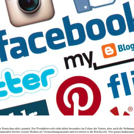
r Deutschen aktiv genutzt. Der Produkterwerb steht dabei besonders im Fokus der Nutzer, aber auch die Wohnu
enmakler bereits soziale Medien als Vermarktungskanäle und erweitern so die Reichweite. Wie genau funktionie