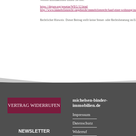
https://dejure.org/gesetze/WEG/12.html
http://www.immobilienrecht-ratgeber.de/immobilienrecht/kauf-einer-wohnung/
Rechtlicher Hinweis: Dieser Beitrag stellt keine Steuer- oder Rechtsberatung im Ei
michelsen-binder-
VERTRAG WIDERRUFEN
immobilien.de
Impressum
Datenschutz
NEWSLETTER
Widerruf