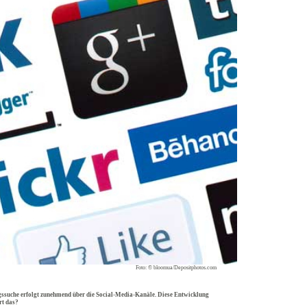
Foto: © bloomua/Depositphotos.com
ngssuche erfolgt zunehmend über die Social-Media-Kanäle. Diese Entwicklung
rt das?