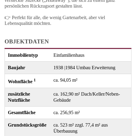
versteckte Sitzecke („Hideaway“), die sich zu einem ganz
persönlichen Rückzugsort gestalten lässt.
👉
Perfekt für alle, die wenig Gartenarbeit, aber viel
Lebensqualität möchten.
OBJEKTDATEN
Immobilientyp
Einfamilienhaus
Baujahr
1938 |1984 Umbau Erweiterung
ca. 94,05 m²
1
Wohnfläche
zusätzliche
ca. 162,90 m² Dach/Keller/Neben-
Nutzfläche
Gebäude
Gesamtfläche
ca. 256,95 m²
Grundstücksgröße
ca. 523 m² zzgl. 77,4 m² aus
Überbauung