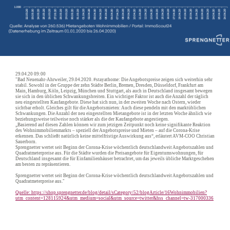
29.04.20 09:00
"Bad Neuenahr-Ahrweiler, 29.04.2020. #stayathome: Die Angebotspreise zeigen sich weiterhin sehr
stabil. Sowohl in der Gruppe der zehn Städte Berlin, Bremen, Dresden, Düsseldorf, Frankfurt am
Main, Hamburg, Köln, Leipzig, München und Stuttgart, als auch in Deutschland insgesamt bewegen
sie sich in den üblichen Schwankungsbreiten. Ein wichtiger Faktor ist auch die Anzahl der täglich
neu eingestellten Kaufangebote. Diese hat sich nun, in der zweiten Woche nach Ostern, wieder
sichtbar erholt. Gleiches gilt für die Angebotsmieten: Auch diese pendeln mit den marktüblichen
Schwankungen. Die Anzahl der neu eingestellten Mietangebote ist in der letzten Woche ähnlich wie
beziehungsweise teilweise noch stärker als die der Kaufangebote angestiegen.
„Basierend auf diesen Zahlen können wir zum jetzigen Zeitpunkt noch keine signifikante Reaktion
des Wohnimmobilienmarkts – speziell der Angebotspreise und Mieten – auf die Corona-Krise
erkennen. Das schließt natürlich keine mittelfristige Auswirkung aus“, erläutert AVM-COO Christian
Sauerborn.
Sprengnetter wertet seit Beginn der Corona-Krise wöchentlich deutschlandweit Angebotszahlen und
Quadratmeterpreise aus. Für die Städte wurden die Preisangebote für Eigentumswohnungen, für
Deutschland insgesamt die für Einfamilienhäuser betrachtet, um das jeweils übliche Marktgeschehen
am besten zu repräsentieren.
Sprengnetter wertet seit Beginn der Corona-Krise wöchentlich deutschlandweit Angebotszahlen und
Quadratmeterpreise aus."
Quelle: https://shop.sprengnetter.de/blog/detail/sCategory/52/blogArticle/16Wohnimmobilien?
utm_content=128115924&utm_medium=social&utm_source=twitter&hss_channel=tw-317000336