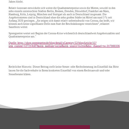
Jahres bleibt.
Relativ konstant entwickeln sich weiter die Quadratmeterpreise sowie die Mieten, sowohl in den
zehn einzeln untersuchten Städten Berlin, Bremen, Dresden, Düsseldorf, Frankfurt am Main,
Hamburg, Köln, Leipzig, München und Stuttgart als auch in Deutschland insgesamt. Die
Angebotsmieten sind in Deutschland ohne die zehn großen Städte im Mittel um rund 3 % seit
Anfang 2020 gestiegen. „Sie zeigen sich damit relativ unbeeindruckt von Corona, das heißt, wir
können auch keine signifikante Delle zum Start der Beschränkungen verzeichnen“, erläutert
Sauerborn weiter.
Sprengnetter wertet seit Beginn der Corona-Krise wöchentlich deutschlandweit Angebotszahlen und
Quadratmeterpreise aus."
Quelle: https://shop.sprengnetter.de/blog/detail/sCategory/52/blogArticle/15?
utm_content=127214587&utm_medium=social&utm_source=twitter&hss_channel=tw-317000336
Rechtlicher Hinweis: Dieser Beitrag stellt keine Steuer- oder Rechtsberatung im Einzelfall dar. Bitte
lassen Sie die Sachverhalte in Ihrem konkreten Einzelfall von einem Rechtsanwalt und/oder
Steuerberater klären.