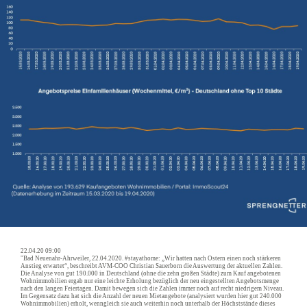
22.04.20 09:00
"Bad Neuenahr-Ahrweiler, 22.04.2020. #stayathome: „Wir hatten nach Ostern einen noch stärkeren
Anstieg erwartet“, beschreibt AVM-COO Christian Sauerborn die Auswertung der aktuellen Zahlen.
Die Analyse von gut 190.000 in Deutschland (ohne die zehn großen Städte) zum Kauf angebotenen
Wohnimmobilien ergab nur eine leichte Erholung bezüglich der neu eingestellten Angebotsmenge
nach den langen Feiertagen. Damit bewegen sich die Zahlen immer noch auf recht niedrigem Niveau.
Im Gegensatz dazu hat sich die Anzahl der neuen Mietangebote (analysiert wurden hier gut 240.000
Wohnimmobilien) erholt, wenngleich sie auch weiterhin noch unterhalb der Höchststände dieses